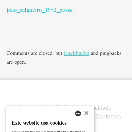
joao_salgueiro_1972_posse
trackbacks
Comments are closed, but
and pingbacks
are open.
Mapa do sítio
Política de privacidade
×
Política de cookies
Ficha técnica
Contactos
Este website usa cookies
PORTUGUESE
Este website usa cookies para melhorar a experiência