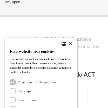
are open.
Mapa do sítio
Política de privacidade
×
Política de cookies
Ficha técnica
Contactos
Este website usa cookies
PORTUGUESE
Este website usa cookies para melhorar a experiência
ENGLISH
do utilizador. Ao utilizar o nosso website, estará a
concordar com todos os cookies de acordo com nossa
Ler mais
Política de Cookies.
Subscreva a Newsletter do ACT
Estritamente Necessários
Email
Desempenho
Direcionamento
Nome