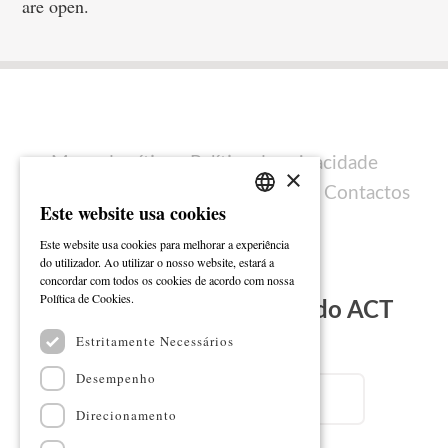
are open.
Mapa do sítio
Política de privacidade
×
Política de cookies
Ficha técnica
Contactos
Este website usa cookies
PORTUGUESE
Este website usa cookies para melhorar a experiência
ENGLISH
do utilizador. Ao utilizar o nosso website, estará a
concordar com todos os cookies de acordo com nossa
Ler mais
Política de Cookies.
Subscreva a Newsletter do ACT
Estritamente Necessários
Email
Desempenho
Direcionamento
Nome