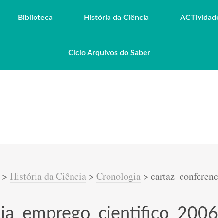
Biblioteca
História da Ciência
ACTividad
Ciclo Arquivos do Saber
>
História da Ciência
>
Cronologia
>
cartaz_conferen
cia_emprego_cientifico_2006