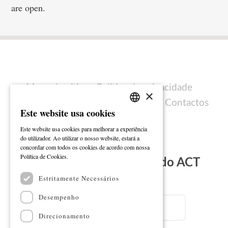
are open.
Mapa do sítio
Política de privacidade
×
Política de cookies
Ficha técnica
Contactos
Este website usa cookies
PORTUGUESE
Este website usa cookies para melhorar a experiência
ENGLISH
do utilizador. Ao utilizar o nosso website, estará a
concordar com todos os cookies de acordo com nossa
Ler mais
Política de Cookies.
Subscreva a Newsletter do ACT
Estritamente Necessários
Email
Desempenho
Direcionamento