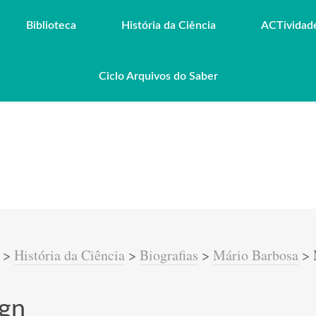
Biblioteca
História da Ciência
ACTividad
Ciclo Arquivos do Saber
>
História da Ciência
>
Biografias
>
Mário Barbosa
>
ign