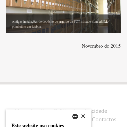
Antigas instalações de depósito de arquivo da FCT, situado num edifício
pombalino em Lisboa.
Arquivo da Junta de Energia Nuclear em tratamento.
Novembro de 2015
Mapa do sítio
Política de privacidade
×
Política de cookies
Ficha técnica
Contactos
Este website usa cookies