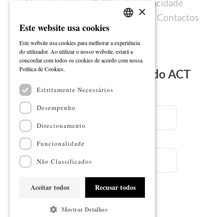
Mapa do sítio
Política de privacidade
×
Política de cookies
Ficha técnica
Contactos
Este website usa cookies
PORTUGUESE
Este website usa cookies para melhorar a experiência
ENGLISH
do utilizador. Ao utilizar o nosso website, estará a
concordar com todos os cookies de acordo com nossa
Ler mais
Política de Cookies.
Subscreva a Newsletter do ACT
Estritamente Necessários
Email
Desempenho
Direcionamento
Nome
Funcionalidade
Não Classificados
Aceitar todos
Recusar todos
Subscrever
Mostrar Detalhes
Mapa do sítio