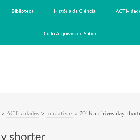
Biblioteca
História da Ciência
ACTividad
Ciclo Arquivos do Saber
>
ACTividades
>
Iniciativas
>
2018 archives day short
y shorter