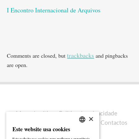
I Encontro Internacional de Arquivos
trackbacks
Comments are closed, but
and pingbacks
are open.
Mapa do sítio
Política de privacidade
×
Política de cookies
Ficha técnica
Contactos
Este website usa cookies
PORTUGUESE
Este website usa cookies para melhorar a experiência