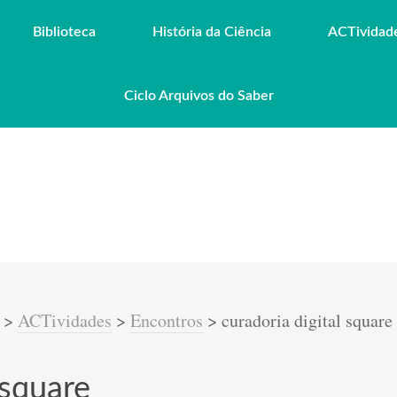
Biblioteca
História da Ciência
ACTividad
Ciclo Arquivos do Saber
>
ACTividades
>
Encontros
>
curadoria digital square
 square