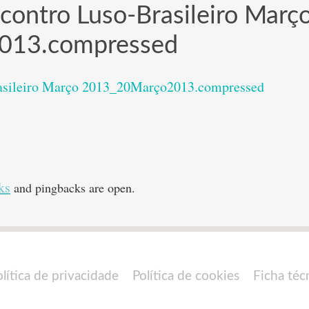
contro Luso-Brasileiro Març
013.compressed
asileiro Março 2013_20Março2013.compressed
ks
and pingbacks are open.
olítica de privacidade
Política de cookies
Ficha téc