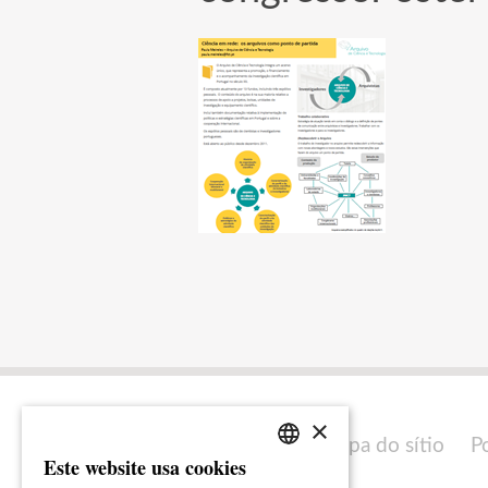
×
Mapa do sítio
P
Este website usa cookies
PORTUGUESE