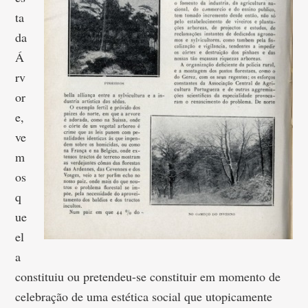
ta
da
Á
rv
or
e,
ve
m
os
q
ue
el
a
constituiu ou pretendeu-se constituir em momento de
celebração de uma estética social que utopicamente