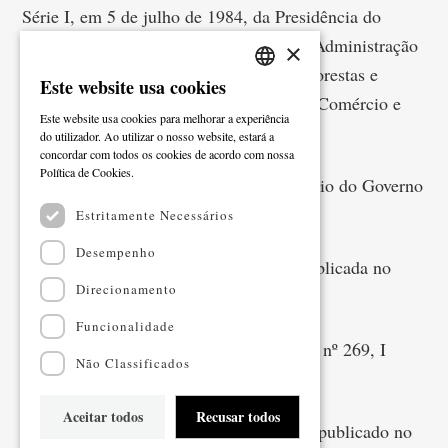
Série I, em 5 de julho de 1984, da Presidência do
Conselho de Ministros e Ministérios da Administração
×
Interna, da Educação, da Agricultura, Florestas e
Este website usa cookies
PORTUGUESE
Alimentação, da Indústria e Energia, do Comércio e
Este website usa cookies para melhorar a experiência
ENGLISH
Turismo e da Qualidade de Vida.
do utilizador. Ao utilizar o nosso website, estará a
concordar com todos os cookies de acordo com nossa
Ler mais
Política de Cookies.
Decreto-Lei nº 40721, publicado no Diário do Governo
nº 163, I série, em 2 de agosto de 1956.
Estritamente Necessários
Desempenho
Lei nº 1971, de 15 de junho de 1938, publicada no
Direcionamento
Diário do Governo nº 136, I série.
Funcionalidade
Decreto-lei nº 27207, Diário do Governo nº 269, I
Não Classificados
série, de 16 de novembro de 1936.
Aceitar todos
Recusar todos
Decreto nº 4151 de 26 de abril de 1918, publicado no