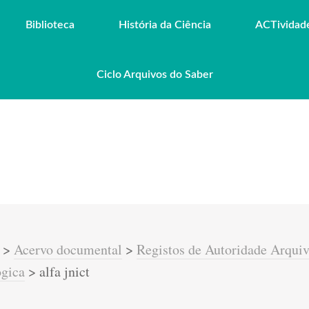
Biblioteca
História da Ciência
ACTividad
Ciclo Arquivos do Saber
>
Acervo documental
>
Registos de Autoridade Arquiv
ógica
>
alfa jnict