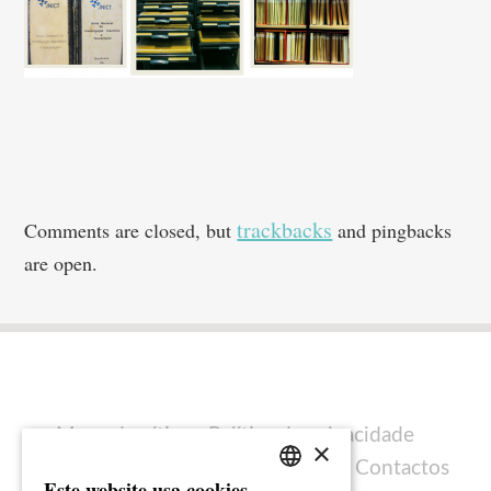
trackbacks
Comments are closed, but
and pingbacks
are open.
Mapa do sítio
Política de privacidade
×
Política de cookies
Ficha técnica
Contactos
Este website usa cookies