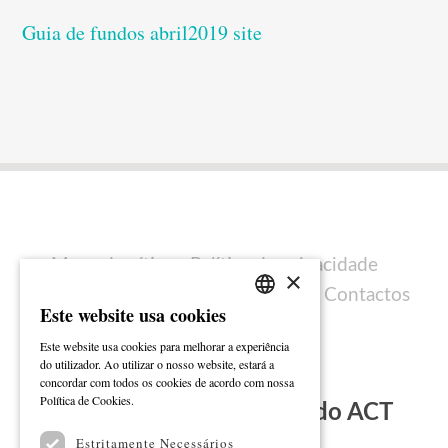
Guia de fundos abril2019 site
Mapa do sítio
Política de privacidade
×
Política de cookies
Ficha técnica
Contactos
Este website usa cookies
PORTUGUESE
Este website usa cookies para melhorar a experiência
ENGLISH
do utilizador. Ao utilizar o nosso website, estará a
concordar com todos os cookies de acordo com nossa
Ler mais
Política de Cookies.
Subscreva a Newsletter do ACT
Estritamente Necessários